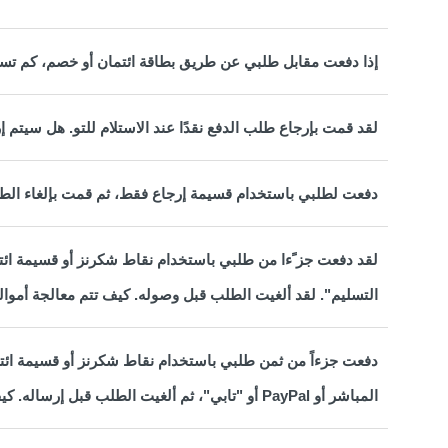
إذا دفعت مقابل طلبي عن طريق بطاقة ائتمان أو خصم، كم تست
لقد قمت بإرجاع طلب الدفع نقدًا عند الاستلام للتو. هل سيتم 
دفعت لطلبي باستخدام قسيمة إرجاع فقط، ثم قمت بإلغاء الط
لقد دفعت جز ًءا من طلبي باستخدام نقاط شكرنز أو قسيمة ائت
التسليم". لقد ألغيت الطلب قبل وصوله. كيف تتم معالجة أموا
دفعت جزءاً من ثمن طلبي باستخدام نقاط شكرنز أو قسيمة ائتما
المباشر أو PayPal أو "تابي"، ثم ألغيت الطلب قبل إرساله. كيف ستتم معالجة استرداد األموال؟