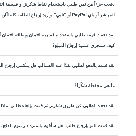
دفعت جزءاً من ثمن طلبي باستخدام نقاط شكرنز أو قسيمة ائتما
المباشر أو باي PayPal أو "تابي". وأريد إرجاع الطلب كله اآلن. كيف ستتم معالجة استرداد األموال؟
كيف ستجري عملية إرجاع المبلغ؟
لقد قمت بالدفع لطلبي نقدًا عند االستالم. هل يمكنني إرجاع 
ما هي محفظة شكًرا؟
لقد دفعت لطلبي عن طريق شكرنز ثم قمت بإلغاء طلبي. ماذ
لقد قمت للتو بإرجاع طلب. هل سأقوم باسترداد رسوم الدفع نقدً