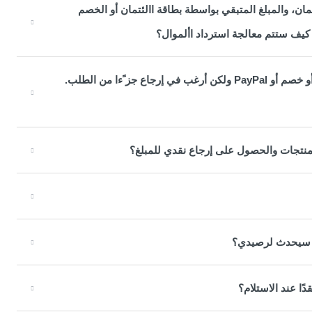
ن، والمبلغ المتبقي بواسطة بطاقة االئتمان أو الخصم
لقد دفعت قيمة طلبي باستخدام قسيمة ائتمان وبطاقة ائتمان أو خصم أو PayPal ولكن أرغب في إرجاع جز ًءا من الطلب.
المنتجات والحصول على إرجاع نقدي للمبلغ؟
ا سيحدث لرصيدي؟
ا عند الاستلام؟