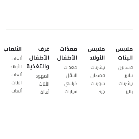
ملابس
ملابس
معدّات
غرف
الألعاب
البنات
الأولاد
الأطفال
الأطفال
ألعاب
والتغذية
الأولاد
فساتين
تيشرتات
معدّات
ألعاب
تنانير
قمصان
التنقّل
المهود
البنات
تيشرتات
شورتات
كراسي
الأثاث
ألعاب
بلايز
جينز
سيارات
أسرّة
الرضّع
شورتات
بناطيل
معدات
الأطفال
ألعاب
جينز
ملابس
الأنشطة
الكبار
تعليمية
بناطيل
رياضية
للرضّع
المراتب
ألعاب
ليقنز
سويت
أسرّة
أطقم
خارج
سترات
شيرتات
متنقلة
المفارش