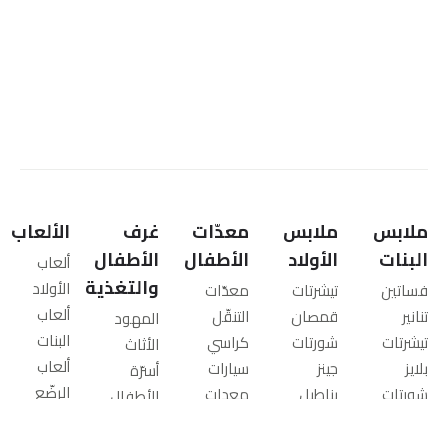
ملابس
ملابس
معدّات
غرف
الألعاب
البنات
الأولاد
الأطفال
الأطفال
ألعاب
والتغذية
الأولاد
فساتين
تيشرتات
معدّات
ألعاب
تنانير
قمصان
التنقّل
المهود
البنات
تيشرتات
شورتات
كراسي
الأثاث
ألعاب
بلايز
جينز
سيارات
أسرّة
الرضّع
شورتات
بناطيل
معدات
الأطفال
ألعاب
جينز
ملابس
الأنشطة
الكبار
تعليمية
بناطيل
رياضية
للرضّع