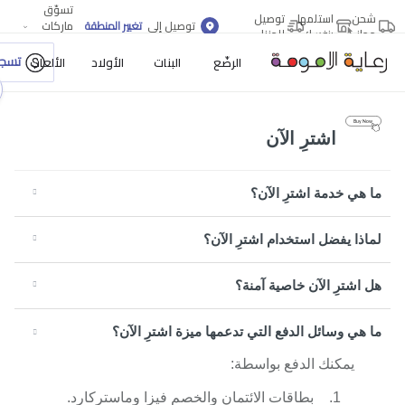
تسوّق
شحن
استلمها
توصيل
توصيل إلى
تغيير المنطقة
ماركات
مجاني
بنفسك
للمنزل
أكثر
تسجي
الرضّع
البنات
الأولاد
الألعاب
اشترِ الآن
ما هي خدمة اشترِ الآن؟
لماذا يفضل استخدام اشترِ الآن؟
هل اشترِ الآن خاصية آمنة؟
ما هي وسائل الدفع التي تدعمها ميزة اشترِ الآن؟
يمكنك الدفع بواسطة:
بطاقات الائتمان والخصم فيزا وماستركارد.