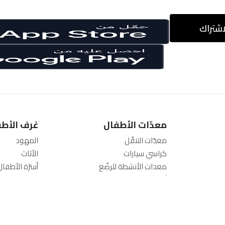
اشتراك
معدّات الأطفال
غرف الأطف
معدّات التنقّل
المهود
كراسي سيارات
الأثاث
معدات الأنشطة للرضّع
أسرّة الأطفال 
أسرّة متنقلة
المراتب
عربات أطفال
أطقم المفا
أنظمة السفر
العناية والسل
عربات صغيرة
الرضاعة والت