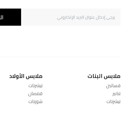
ال
ملابس البنات
ملابس الأولاد
فساتين
تيشرتات
تنانير
قمصان
تيشرتات
شورتات
بلايز
جينز
شورتات
بناطيل
جينز
ملابس رياضية
بناطيل
سويت شيرتات