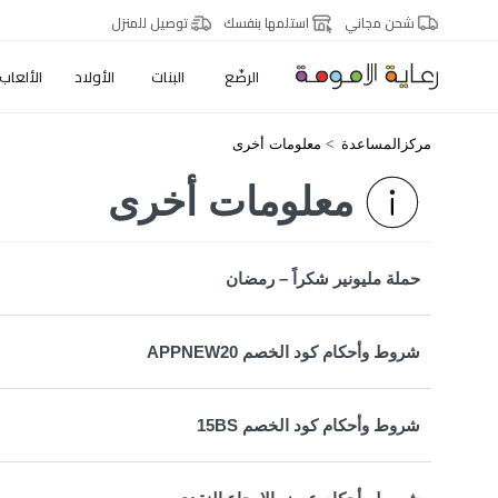
شحن مجاني
استلمها بنفسك
توصيل للمنزل
الرضّع
البنات
الأولاد
الألعاب
مركزالمساعدة
معلومات أخرى
معلومات أخرى
حملة مليونير شكراً – رمضان
شروط وأحكام كود الخصم APPNEW20
شروط وأحكام كود الخصم 15BS