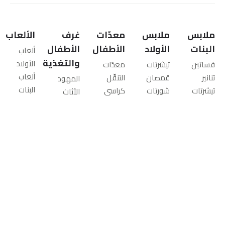
ملابس
ملابس
معدّات
غرف
الألعاب
البنات
الأولاد
الأطفال
الأطفال
ألعاب
والتغذية
الأولاد
فساتين
تيشرتات
معدّات
ألعاب
تنانير
قمصان
التنقّل
المهود
البنات
تيشرتات
شورتات
كراسي
الأثاث
ألعاب
بلايز
جينز
سيارات
أسرّة
الرضّع
شورتات
بناطيل
معدات
الأطفال
ألعاب
جينز
ملابس
الأنشطة
الكبار
تعليمية
بناطيل
رياضية
للرضّع
المراتب
ألعاب
ليقنز
سويت
أسرّة
أطقم
خارج
سترات
شيرتات
متنقلة
المفارش
المنزل
وكارديجان
جاكيتات
عربات
العناية
جاكيتات
ومعاطف
أطفال
والسلامة
ومعاطف
ملابس
أنظمة
الرضاعة
النوم
السفر
والتغذية