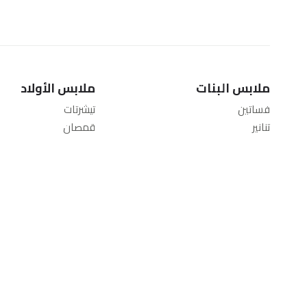
ملابس البنات
ملابس الأولاد
فساتين
تيشرتات
تنانير
قمصان
تيشرتات
شورتات
بلايز
جينز
شورتات
بناطيل
جينز
ملابس رياضية
بناطيل
سويت شيرتات
ليقنز
جاكيتات ومعاطف
سترات وكارديجان
ملابس النوم
جاكيتات ومعاطف
أطقم الملابس