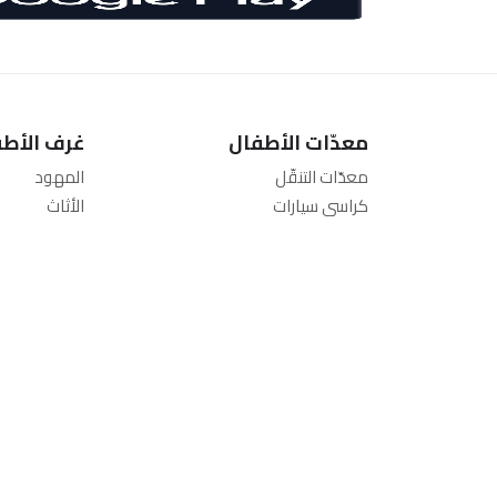
معدّات الأطفال
غرف الأطف
معدّات التنقّل
المهود
كراسي سيارات
الأثاث
معدات الأنشطة للرضّع
أسرّة الأطفال 
أسرّة متنقلة
المراتب
عربات أطفال
أطقم المفا
أنظمة السفر
العناية والسل
عربات صغيرة
الرضاعة والت
لوازم الحفاضات