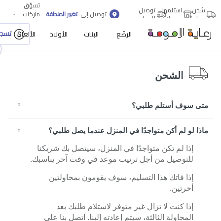
تسوّق
شحن
استلمها
توصيل
توصيل إلى
تغيير المنطقة
ماركات
مجاني
بنفسك
للمنزل
أكثر
تسجي
الرضّع
البنات
الأولاد
الألعاب
الشحن
متى سوف أستلم طلبي؟
ماذا لو لم أكن متواجدًا في المنزل عندما يصل طلبي؟
إذا لم تكن متواجدًا في المنزل، سيتصل بك شريكنا
للتوصيل من أجل ترتيب موعد في وقت آخر يناسبك.
إذا فاتك هذا التسليم، سوف يقومون بمحاولتين
أخرتين.
إذا كنت لا تزال غير متوفر لاستلام طلبك بعد
المحاولة الثالثة، سيتم إعادته إلينا. اتصل بنا على