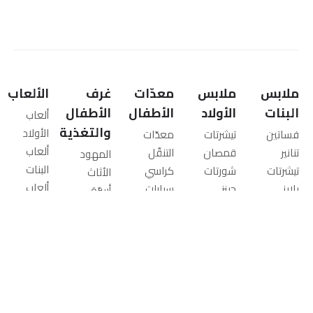
ملابس
ملابس
معدّات
غرف
الألعاب
البنات
الأولاد
الأطفال
الأطفال
ألعاب
والتغذية
الأولاد
فساتين
تيشرتات
معدّات
ألعاب
تنانير
قمصان
التنقّل
المهود
البنات
تيشرتات
شورتات
كراسي
الأثاث
ألعاب
بلايز
جينز
سيارات
أسرّة
الرضّع
شورتات
بناطيل
معدات
الأطفال
ألعاب
جينز
ملابس
الأنشطة
الكبار
تعليمية
بناطيل
رياضية
للرضّع
المراتب
ألعاب
ليقنز
سويت
أسرّة
أطقم
خارج
سترات
شيرتات
متنقلة
المفارش
المنزل
وكارديجان
جاكيتات
عربات
العناية